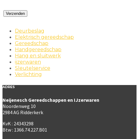
Deurbeslag
Elektrisch gereedschap
Gereedschap
Handgereedschap
Hang en sluitwerk
ijzerwaren
Sleutelservice
Verlichting
ADRES
Neijenesch Gereedschappen en IJzerwaren
Noordenweg 10
2984 AG Ridderkerk
KvK : 24343298
Btw : 1366.74.227.B01