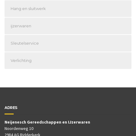
Hang en sluitwerk
ijzerwaren
Sleutelservice
Verlichting
ADRES
Neijenesch Gereedschappen en IJzerwaren
Noordenweg 10
2984 AG Ridderkerk