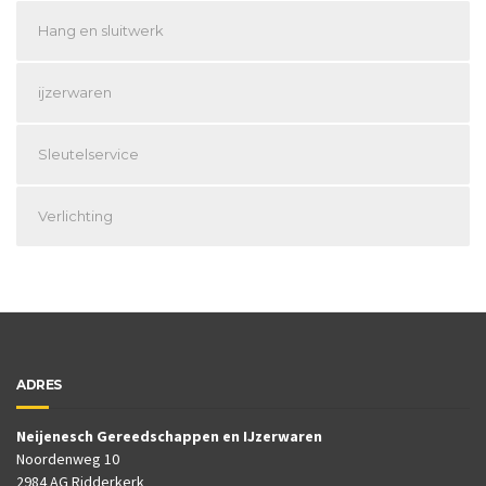
Hang en sluitwerk
ijzerwaren
Sleutelservice
Verlichting
ADRES
Neijenesch Gereedschappen en IJzerwaren
Noordenweg 10
2984 AG Ridderkerk