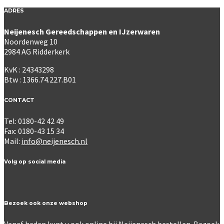
ADRES
Neijenesch Gereedschappen en IJzerwaren
Noordenweg 10
2984 AG Ridderkerk
KvK : 24343298
Btw : 1366.74.227.B01
CONTACT
Tel: 0180-42 42 49
Fax: 0180-43 15 34
Mail:
info@neijenesch.nl
Volg op social media
Bezoek ook onze webshop
Vanaf heden kunt u ook online bij Neijenesch bestellen. Bezoek