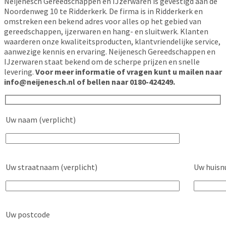
Neijenesch Gereedschappen en IJzerwaren is gevestigd aan de
Noordenweg 10 te Ridderkerk. De firma is in Ridderkerk en
omstreken een bekend adres voor alles op het gebied van
gereedschappen, ijzerwaren en hang- en sluitwerk. Klanten
waarderen onze kwaliteitsproducten, klantvriendelijke service,
aanwezige kennis en ervaring. Neijenesch Gereedschappen en
IJzerwaren staat bekend om de scherpe prijzen en snelle
levering.
Voor meer informatie of vragen kunt u mailen naar
info@neijenesch.nl of bellen naar 0180-424249.
Uw naam (verplicht)
Uw straatnaam (verplicht)
Uw huisn
Uw postcode