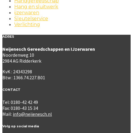
Handgereedschap
Hang en sluitwerk
ijzerwaren
Sleutelservice
Verlichting
ADRES
Neijenesch Gereedschappen en IJzerwaren
Noordenweg 10
2984 AG Ridderkerk
KvK : 24343298
Btw : 1366.74.227.B01
CONTACT
Tel: 0180-42 42 49
Fax: 0180-43 15 34
Mail:
info@neijenesch.nl
Volg op social media