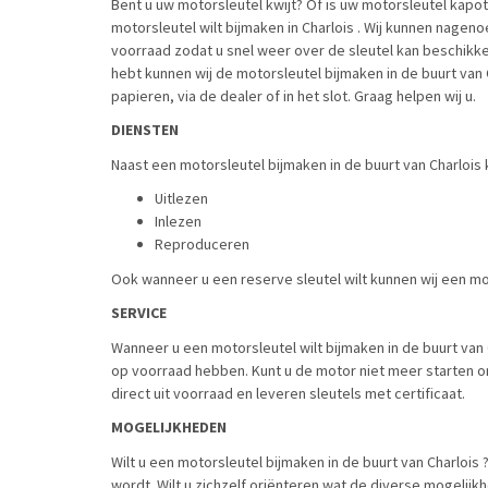
Bent u uw motorsleutel kwijt? Of is uw motorsleutel kapot
motorsleutel wilt bijmaken in Charlois . Wij kunnen nage
voorraad zodat u snel weer over de sleutel kan beschikke
hebt kunnen wij de motorsleutel bijmaken in de buurt van
papieren, via de dealer of in het slot. Graag helpen wij u.
DIENSTEN
Naast een motorsleutel bijmaken in de buurt van Charlois 
Uitlezen
Inlezen
Reproduceren
Ook wanneer u een reserve sleutel wilt kunnen wij een mot
SERVICE
Wanneer u een motorsleutel wilt bijmaken in de buurt van Ch
op voorraad hebben. Kunt u de motor niet meer starten om
direct uit voorraad en leveren sleutels met certificaat.
MOGELIJKHEDEN
Wilt u een motorsleutel bijmaken in de buurt van Charlois
wordt. Wilt u zichzelf oriënteren wat de diverse mogelijkhe