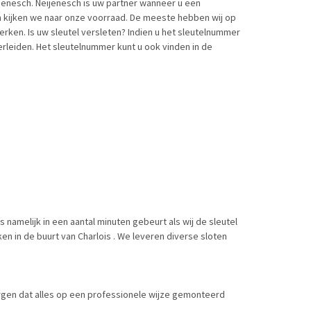
ijenesch. Neijenesch is uw partner wanneer u een
en kijken we naar onze voorraad. De meeste hebben wij op
rken. Is uw sleutel versleten? Indien u het sleutelnummer
erleiden. Het sleutelnummer kunt u ook vinden in de
s namelijk in een aantal minuten gebeurt als wij de sleutel
n in de buurt van Charlois . We leveren diverse sloten
zorgen dat alles op een professionele wijze gemonteerd