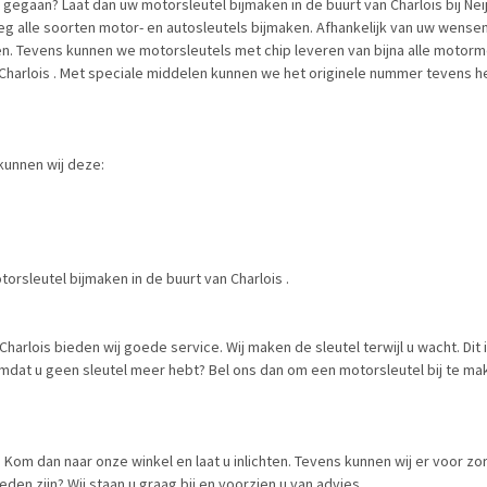
 gegaan? Laat dan uw motorsleutel bijmaken in de buurt van Charlois bij Ne
noeg alle soorten motor- en autosleutels bijmaken. Afhankelijk van uw wens
n. Tevens kunnen we motorsleutels met chip leveren van bijna alle motorme
 Charlois . Met speciale middelen kunnen we het originele nummer tevens h
kunnen wij deze:
orsleutel bijmaken in de buurt van Charlois .
arlois bieden wij goede service. Wij maken de sleutel terwijl u wacht. Dit i
dat u geen sleutel meer hebt? Bel ons dan om een motorsleutel bij te make
 ? Kom dan naar onze winkel en laat u inlichten. Tevens kunnen wij er voor 
den zijn? Wij staan u graag bij en voorzien u van advies.