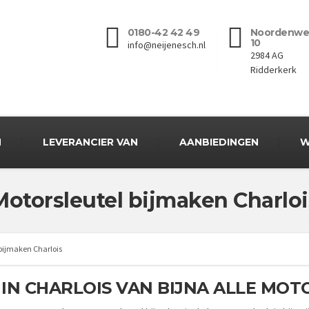
0180-42 42 49
Noordenwe
10
info@neijenesch.nl
2984 AG
Ridderkerk
N
LEVERANCIER VAN
AANBIEDINGEN
W
Motorsleutel bijmaken Charloi
 bijmaken Charlois
IN CHARLOIS VAN BIJNA ALLE MO