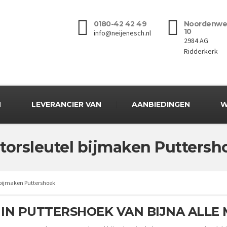
0180-42 42 49
Noordenwe
10
info@neijenesch.nl
2984 AG
Ridderkerk
N
LEVERANCIER VAN
AANBIEDINGEN
W
torsleutel bijmaken Puttersh
 bijmaken Puttershoek
IN PUTTERSHOEK VAN BIJNA ALL