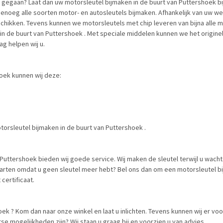
t gegaan? Laat dan uw motorsleutel bijmaken in de buurt van Puttershoek bi
agenoeg alle soorten motor- en autosleutels bijmaken. Afhankelijk van uw
chikken. Tevens kunnen we motorsleutels met chip leveren van bijna alle m
in de buurt van Puttershoek . Met speciale middelen kunnen we het origin
ag helpen wij u.
oek kunnen wij deze:
torsleutel bijmaken in de buurt van Puttershoek .
uttershoek bieden wij goede service. Wij maken de sleutel terwijl u wacht. D
arten omdat u geen sleutel meer hebt? Bel ons dan om een motorsleutel bi
certificaat.
oek ? Kom dan naar onze winkel en laat u inlichten. Tevens kunnen wij er vo
se mogelijkheden zijn? Wij staan u graag bij en voorzien u van advies.