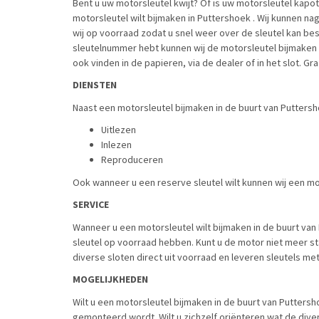
Bent u uw motorsleutel kwijt? Of is uw motorsleutel kapo
motorsleutel wilt bijmaken in Puttershoek . Wij kunnen n
wij op voorraad zodat u snel weer over de sleutel kan bes
sleutelnummer hebt kunnen wij de motorsleutel bijmaken 
ook vinden in de papieren, via de dealer of in het slot. Gra
DIENSTEN
Naast een motorsleutel bijmaken in de buurt van Puttersh
Uitlezen
Inlezen
Reproduceren
Ook wanneer u een reserve sleutel wilt kunnen wij een mo
SERVICE
Wanneer u een motorsleutel wilt bijmaken in de buurt van P
sleutel op voorraad hebben. Kunt u de motor niet meer st
diverse sloten direct uit voorraad en leveren sleutels met 
MOGELIJKHEDEN
Wilt u een motorsleutel bijmaken in de buurt van Puttersh
gemonteerd wordt. Wilt u zichzelf oriënteren wat de diver