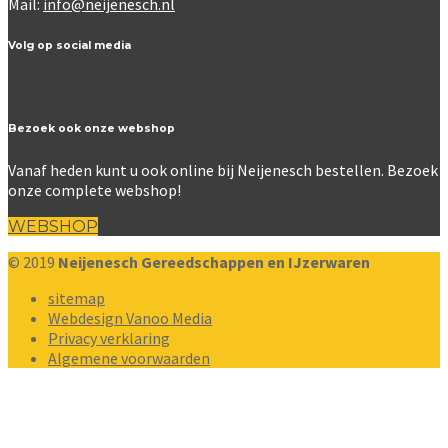
Mail:
info@neijenesch.nl
Volg op social media
Bezoek ook onze webshop
Vanaf heden kunt u ook online bij Neijenesch bestellen. Bezoek
onze complete webshop!
WEBSHOP
© 2019
Neijenesch Gereedschappen en IJzerwaren
sitemap
Webdesign Vanoo Media
Privacy verklaring
Algemene voorwaarden