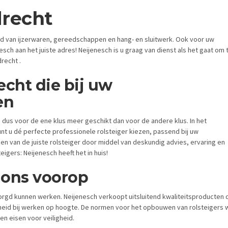
drecht
ied van ijzerwaren, gereedschappen en hang- en sluitwerk. Ook voor uw
esch aan het juiste adres! Neijenesch is u graag van dienst als het gaat om 
ndrecht .
echt die bij uw
en
is dus voor de ene klus meer geschikt dan voor de andere klus. In het
nt u dé perfecte professionele rolsteiger kiezen, passend bij uw
n van de juiste rolsteiger door middel van deskundig advies, ervaring en
eigers: Neijenesch heeft het in huis!
j ons voorop
ezorgd kunnen werken. Neijenesch verkoopt uitsluitend kwaliteitsproducten 
heid bij werken op hoogte. De normen voor het opbouwen van rolsteigers w
 en eisen voor veiligheid.