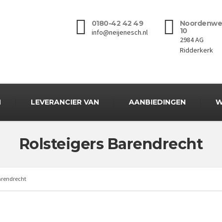
0180-42 42 49
Noordenwe
10
info@neijenesch.nl
2984 AG
Ridderkerk
N
LEVERANCIER VAN
AANBIEDINGEN
W
Rolsteigers Barendrecht
Barendrecht