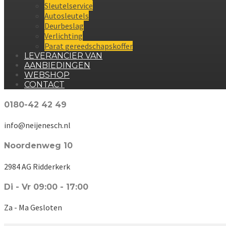
Sleutelservice
Autosleutels
Deurbeslag
Verlichting
Parat gereedschapskoffer
LEVERANCIER VAN
AANBIEDINGEN
WEBSHOP
CONTACT
0180-42 42 49
info@neijenesch.nl
Noordenweg 10
2984 AG Ridderkerk
Di - Vr 09:00 - 17:00
Za - Ma Gesloten