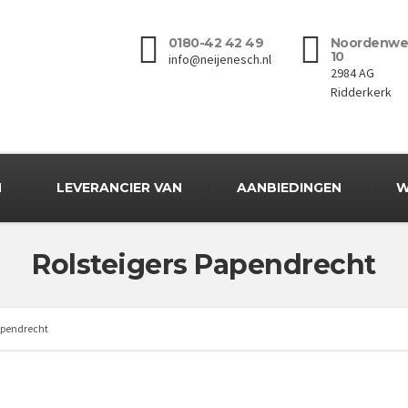
0180-42 42 49
Noordenwe
10
info@neijenesch.nl
2984 AG
Ridderkerk
N
LEVERANCIER VAN
AANBIEDINGEN
W
Rolsteigers Papendrecht
Papendrecht