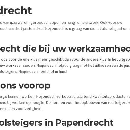
drecht
ied van ijzerwaren, gereedschappen en hang- en sluitwerk. Ook voor uw
sch aan het juiste adres! Neijenesch is u graag van dienst als het gaat om t
recht die bij uw werkzaamhe
is dus voor de ene klus meer geschikt dan voor de andere klus. In het uitg
 uw werkzaamheden. Neijenesch helpt u graag met het uitkiezen van de juis
lsteigers: Neijenesch heeft het in huis!
j ons voorop
ezorgd kunnen werken. Neijenesch verkoopt uitsluitend kwaliteitsproducten 
heid bij werken op hoogte. De normen voor het opbouwen van rolsteigers w
 en eisen voor veiligheid.
olsteigers in Papendrecht