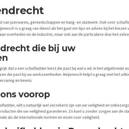
endrecht
ied van ijzerwaren, gereedschappen en hang- en sluitwerk. Ook voor schuifl
ijenesch is u graag van dienst als het gaat om tips en advies bij het kiezen 
en aan overheden en de industrie, maar ook aan de particuliere doe-het-zelv
drecht die bij uw
en
grijk dat u een schuifladder kiest die past bij wat u wil. In het uitgebreide 
ezen die past bij uw werkzaamheden. Neijenesch helpt u graag met het uitk
 ervaring en kennis.
j ons voorop
uifladder, wilt u natuurlijk wel verzekerd zijn van uw veiligheid en onbezo
sproducten die uw veiligheid garanderen. Zo kunt u zonder zorgen aan de s
nale als de internationale normen en eisen voor veiligheid.