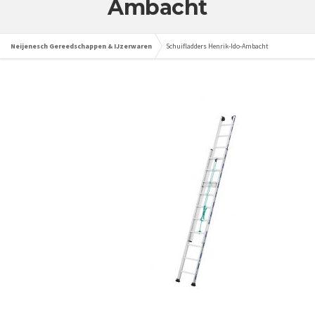
Ambacht
Neijenesch Gereedschappen & IJzerwaren
Schuifladders Henrik-Ido-Ambacht