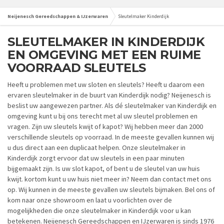
Neijenesch Gereedschappen & IJzerwaren
Sleutelmaker Kinderdijk
SLEUTELMAKER IN KINDERDIJK
EN OMGEVING MET EEN RUIME
VOORRAAD SLEUTELS
Heeft u problemen met uw sloten en sleutels? Heeft u daarom een
ervaren sleutelmaker in de buurt van Kinderdijk nodig? Neijenesch is
beslist uw aangewezen partner. Als dé sleutelmaker van Kinderdijk en
omgeving kunt u bij ons terecht met al uw sleutel problemen en
vragen. Zijn uw sleutels kwijt of kapot? Wij hebben meer dan 2000
verschillende sleutels op voorraad. In de meeste gevallen kunnen wij
u dus direct aan een duplicaat helpen. Onze sleutelmaker in
Kinderdijk zorgt ervoor dat uw sleutels in een paar minuten
bijgemaakt zijn. Is uw slot kapot, of bent u de sleutel van uw huis
kwijt. kortom kunt u uw huis niet meer in? Neem dan contact met ons
op. Wij kunnen in de meeste gevallen uw sleutels bijmaken. Bel ons of
kom naar onze showroom en laat u voorlichten over de
mogelijkheden die onze sleutelmaker in Kinderdijk voor u kan
betekenen. Neijenesch Gereedschappen en IJzerwaren is sinds 1976