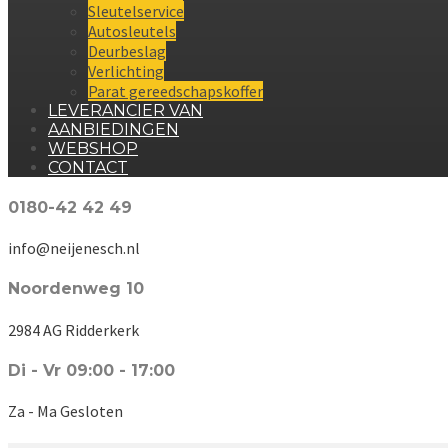
Sleutelservice
Autosleutels
Deurbeslag
Verlichting
Parat gereedschapskoffer
LEVERANCIER VAN
AANBIEDINGEN
WEBSHOP
CONTACT
0180-42 42 49
info@neijenesch.nl
Noordenweg 10
2984 AG Ridderkerk
Di - Vr 09:00 - 17:00
Za - Ma Gesloten