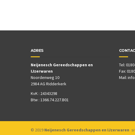
ADRES
CONTA
Neijenesch Gereedschappen en
Tel: 0180
IJzerwaren
Fax: 0180
Noordenweg 10
Mail:
inf
2984 AG Ridderkerk
KvK : 24343298
Btw : 1366.74.227.B01
© 2019
Neijenesch Gereedschappen en IJzerwaren
s