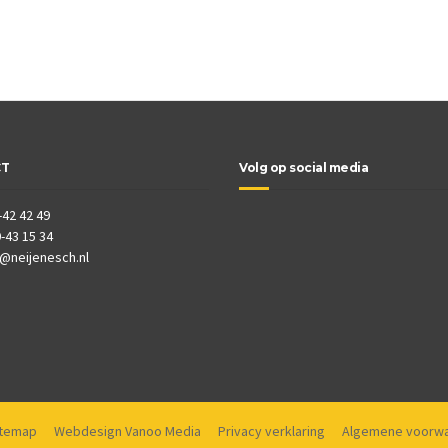
CT
Volg op social media
-42 42 49
-43 15 34
o@neijenesch.nl
itemap
Webdesign Vanoo Media
Privacy verklaring
Algemene voorw