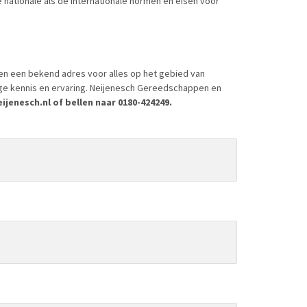
nationale als de internationale normen en eisen voor
en een bekend adres voor alles op het gebied van
ige kennis en ervaring. Neijenesch Gereedschappen en
jenesch.nl of bellen naar 0180-424249.