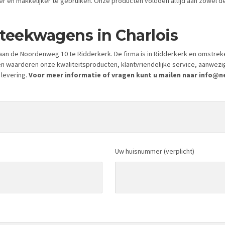
 en makkelijker te gebruiken. Onze producten voldoen altijd aan zowel de 
steekwagens in Charlois
an de Noordenweg 10 te Ridderkerk. De firma is in Ridderkerk en omstrek
en waarderen onze kwaliteitsproducten, klantvriendelijke service, aanwez
 levering.
Voor meer informatie of vragen kunt u mailen naar info@nei
Uw huisnummer (verplicht)