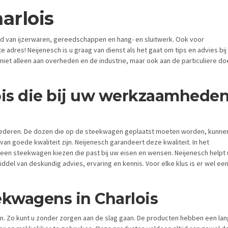
arlois
ied van ijzerwaren, gereedschappen en hang- en sluitwerk. Ook voor
e adres! Neijenesch is u graag van dienst als het gaat om tips en advies bij
 niet alleen aan overheden en de industrie, maar ook aan de particuliere do
ois die bij uw werkzaamhede
goederen. De dozen die op de steekwagen geplaatst moeten worden, kunne
van goede kwaliteit zijn. Neijenesch garandeert deze kwaliteit. In het
u een steekwagen kiezen die past bij uw eisen en wensen. Neijenesch helpt 
del van deskundig advies, ervaring en kennis. Voor elke klus is er wel ee
ekwagens in Charlois
ten. Zo kunt u zonder zorgen aan de slag gaan. De producten hebben een la