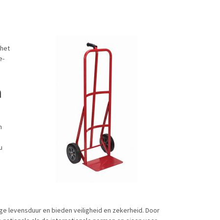
 het
e-
n
n
u
n
nge levensduur en bieden veiligheid en zekerheid. Door