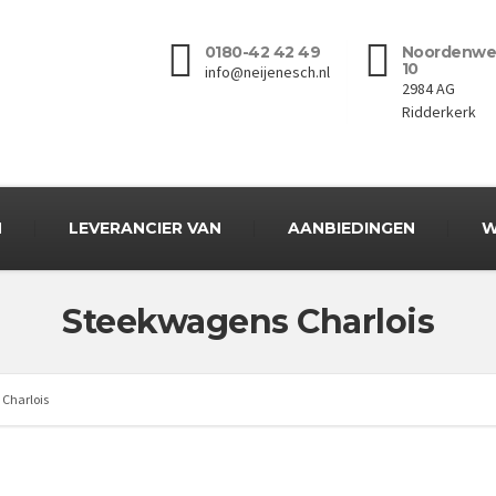
0180-42 42 49
Noordenwe
10
info@neijenesch.nl
2984 AG
Ridderkerk
N
LEVERANCIER VAN
AANBIEDINGEN
W
Steekwagens Charlois
Charlois