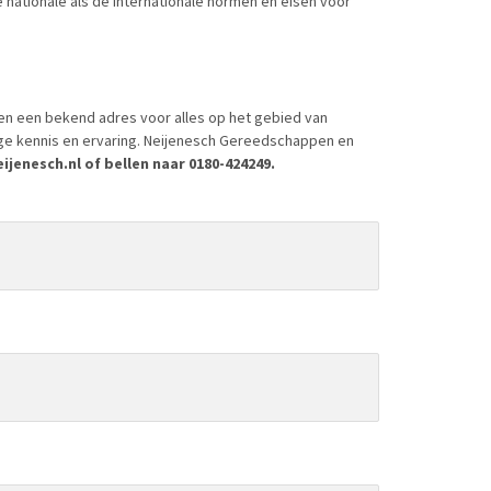
nationale als de internationale normen en eisen voor
en een bekend adres voor alles op het gebied van
ige kennis en ervaring. Neijenesch Gereedschappen en
jenesch.nl of bellen naar 0180-424249.