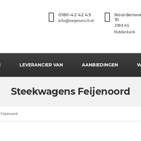
0180-42 42 49
Noordenwe
10
info@neijenesch.nl
2984 AG
Ridderkerk
N
LEVERANCIER VAN
AANBIEDINGEN
W
Steekwagens Feijenoord
Feijenoord