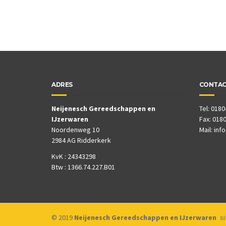
ADRES
CONTA
Neijenesch Gereedschappen en
Tel: 0180
IJzerwaren
Fax: 0180
Noordenweg 10
Mail:
inf
2984 AG Ridderkerk
KvK : 24343298
Btw : 1366.74.227.B01
© 2019
Neijenesch Gereedschappen en IJzerwaren
s