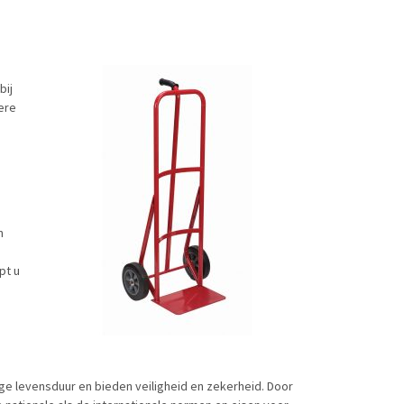
bij
iere
n
pt u
n
nge levensduur en bieden veiligheid en zekerheid. Door