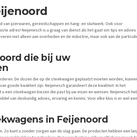
ijenoord
ied van ijzerwaren, gereedschappen en hang- en sluitwerk. Ook voor
iste adres! Neijenesch is u graag van dienst als het gaat om tips en advies 
leveren niet alleen aan overheden en de industrie, maar ook aan de particul
oord die bij uw
en
goederen. De dozen die op de steekwagen geplaatst moeten worden, kunne
van goede kwaliteit zijn. Neijenesch garandeert deze kwaliteit. In het
t u een steekwagen kiezen die past bij uw eisen en wensen. Neijenesch hel
del van deskundig advies, ervaring en kennis. Voor elke klus is er wel ee
eekwagens in Feijenoord
ten. Zo kunt u zonder zorgen aan de slag gaan. De producten hebben een la