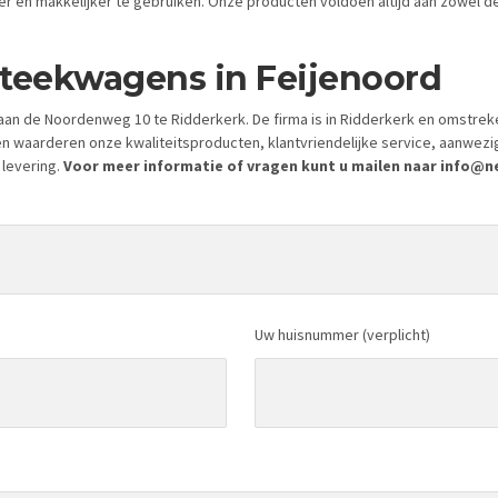
 en makkelijker te gebruiken. Onze producten voldoen altijd aan zowel de 
steekwagens in Feijenoord
an de Noordenweg 10 te Ridderkerk. De firma is in Ridderkerk en omstrek
en waarderen onze kwaliteitsproducten, klantvriendelijke service, aanwez
 levering.
Voor meer informatie of vragen kunt u mailen naar info@nei
Uw huisnummer (verplicht)