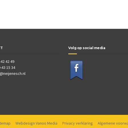
CT
Volg op social media
-42 42 49
-43 15 34
o@neijenesch.nl
itemap
Webdesign Vanoo Media
Privacy verklaring
Algemene voorw