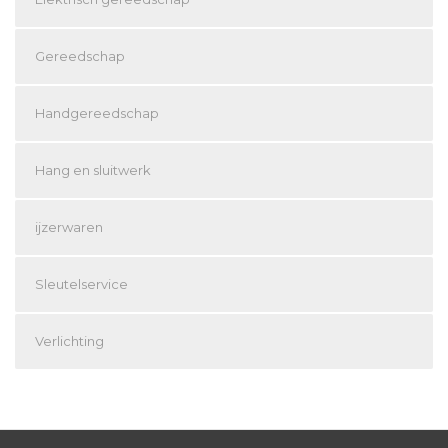
Gereedschap
Handgereedschap
Hang en sluitwerk
ijzerwaren
Sleutelservice
Verlichting