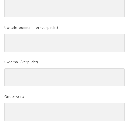
Uw telefoonnummer (verplicht)
Uw email (verplicht)
Onderwerp