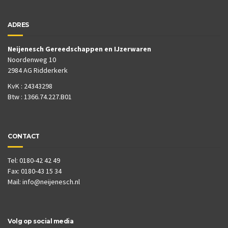
ADRES
Neijenesch Gereedschappen en IJzerwaren
Noordenweg 10
2984 AG Ridderkerk
KvK : 24343298
Btw : 1366.74.227.B01
CONTACT
Tel: 0180-42 42 49
Fax: 0180-43 15 34
Mail:
info@neijenesch.nl
Volg op social media