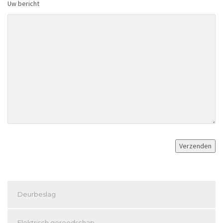
Uw bericht
Deurbeslag
Elektrisch gereedschap