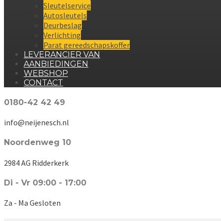
Sleutelservice
Autosleutels
Deurbeslag
Verlichting
Parat gereedschapskoffer
LEVERANCIER VAN
AANBIEDINGEN
WEBSHOP
CONTACT
0180-42 42 49
info@neijenesch.nl
Noordenweg 10
2984 AG Ridderkerk
Di - Vr 09:00 - 17:00
Za - Ma Gesloten