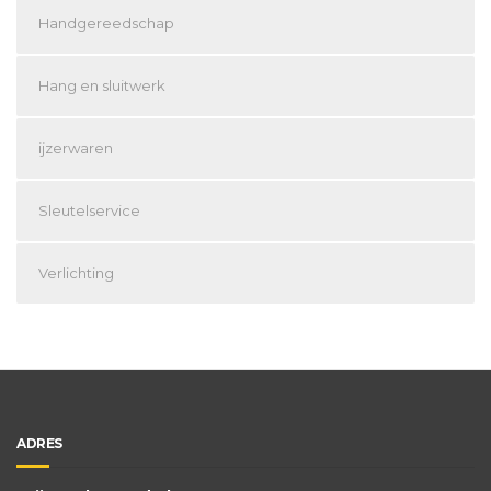
Handgereedschap
Hang en sluitwerk
ijzerwaren
Sleutelservice
Verlichting
ADRES