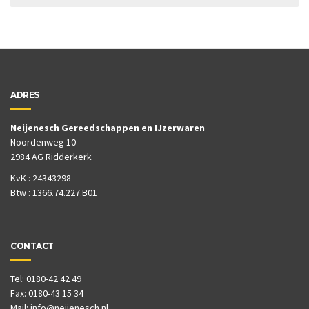
ADRES
Neijenesch Gereedschappen en IJzerwaren
Noordenweg 10
2984 AG Ridderkerk
KvK : 24343298
Btw : 1366.74.227.B01
CONTACT
Tel: 0180-42 42 49
Fax: 0180-43 15 34
Mail:
info@neijenesch.nl