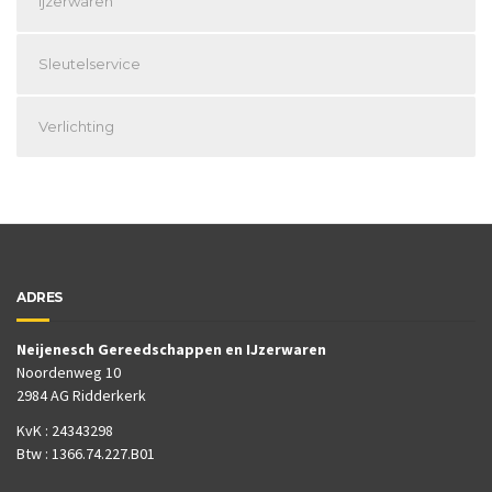
ijzerwaren
Sleutelservice
Verlichting
ADRES
Neijenesch Gereedschappen en IJzerwaren
Noordenweg 10
2984 AG Ridderkerk
KvK : 24343298
Btw : 1366.74.227.B01