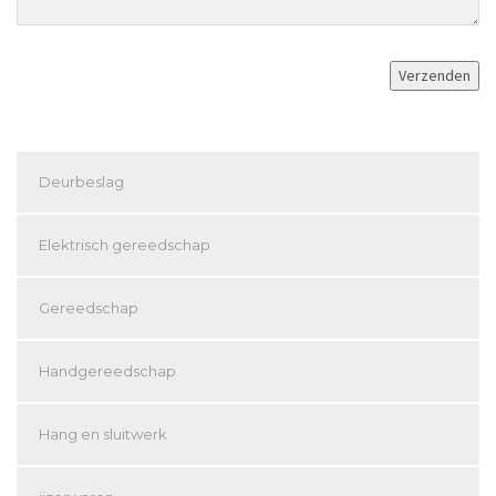
Deurbeslag
Elektrisch gereedschap
Gereedschap
Handgereedschap
Hang en sluitwerk