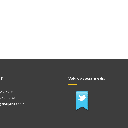
CT
Volg op social media
-42 42 49
-43 15 34
o@neijenesch.nl