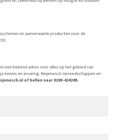
ligheid en zekerheid bij werken op hoogte en voldoen
ergsystemen en aanverwante producten voor de
cht.
en een bekend adres voor alles op het gebied van
ige kennis en ervaring. Neijenesch Gereedschappen en
jenesch.nl of bellen naar 0180-424249.