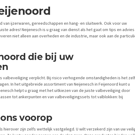
Feijenoord
ied van ijzerwaren, gereedschappen en hang- en sluitwerk. Ook voor uw
juiste adres! Neijenesch is u graag van dienst als het gaat om tips en advies 
 leveren niet alleen aan overheden en de industrie, maar ook aan de particul
enoord die bij uw
en
 valbeveiliging verplicht. Bij risico verhogende omstandigheden is het zel
ragen. In het uitgebreide assortiment van Neijenesch in Feijenoord kunt u
enesch helpt u graag met het uitkiezen van de juiste valbeveiliging door
assen tot ankerpunten en van valbeveiligingssets tot valblokken: bij
j ons voorop
ls hierover zijn zelfs wettelijk vastgelegd. U wilt verzekerd zijn van uw 