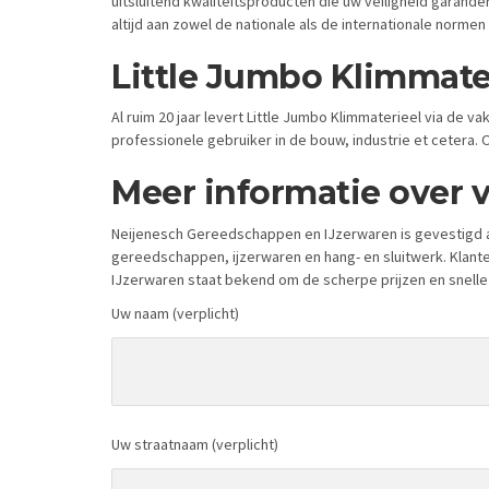
uitsluitend kwaliteitsproducten die uw veiligheid garand
altijd aan zowel de nationale als de internationale normen 
Little Jumb
o Klimmate
Al ruim 20 jaar levert Little Jumbo Klimmaterieel via 
professionele gebruiker in de bouw, industrie et cetera. O
Meer informatie over v
Neijenesch Gereedschappen en IJzerwaren is gevestigd a
gereedschappen, ijzerwaren en hang- en sluitwerk. Klant
IJzerwaren staat bekend om de scherpe prijzen en snelle
Uw naam (verplicht)
Uw straatnaam (verplicht)