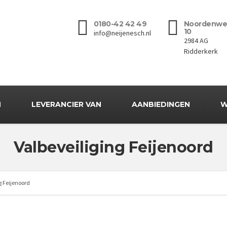
0180-42 42 49
Noordenwe
10
info@neijenesch.nl
2984 AG
Ridderkerk
N
LEVERANCIER VAN
AANBIEDINGEN
W
Valbeveiliging Feijenoord
g Feijenoord