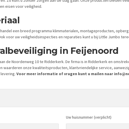
eren. Zo kunt u zonder zorgen aan de slag gaan. Onze producten bieden vei
en eisen voor veiligheid.
riaal
de vakhandel een breed programma klimmaterialen, montageproducten, opb
ok voor uw veiligheidsinspecties en reparaties kunt u bij Little Jumbo tere
albeveiliging in Feijenoord
an de Noordenweg 10 te Ridderkerk. De firma is in Ridderkerk en omstrek
en waarderen onze kwaliteitsproducten, klantvriendelijke service, aanwez
 levering.
Voor meer informatie of vragen kunt u mailen naar info@nei
Uw huisnummer (verplicht)