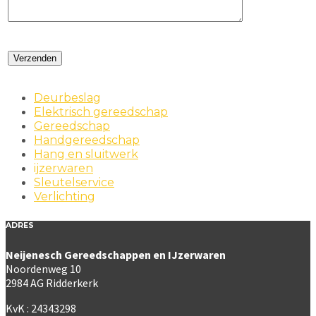
Deurbeslag
Elektrisch gereedschap
Gereedschap
Handgereedschap
Hang en sluitwerk
ijzerwaren
Sleutelservice
Verlichting
ADRES
Neijenesch Gereedschappen en IJzerwaren
Noordenweg 10
2984 AG Ridderkerk
KvK : 24343298