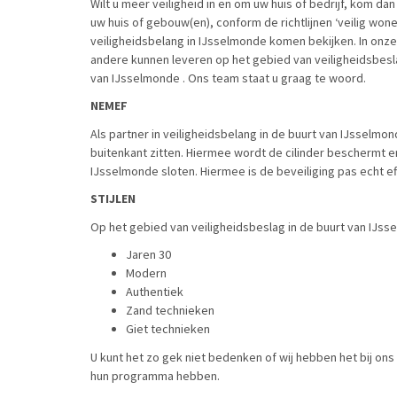
Wilt u meer veiligheid in en om uw huis of bedrijf, kom d
uw huis of gebouw(en), conform de richtlijnen ‘veilig wo
veiligheidsbelang in IJsselmonde komen bekijken. In onz
andere kunnen leveren op het gebied van veiligheidsbesla
van IJsselmonde . Ons team staat u graag te woord.
NEMEF
Als partner in veiligheidsbelang in de buurt van IJsselm
buitenkant zitten. Hiermee wordt de cilinder beschermt en
IJsselmonde sloten. Hiermee is de beveiliging pas echt ef
STIJLEN
Op het gebied van veiligheidsbeslag in de buurt van IJss
Jaren 30
Modern
Authentiek
Zand technieken
Giet technieken
U kunt het zo gek niet bedenken of wij hebben het bij o
hun programma hebben.