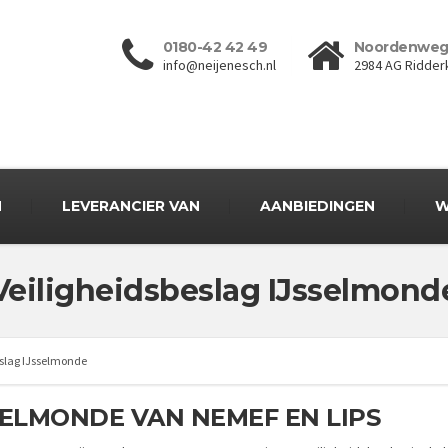
0180-42 42 49
Noordenweg
info@neijenesch.nl
2984 AG Ridder
N
LEVERANCIER VAN
AANBIEDINGEN
W
Veiligheidsbeslag IJsselmond
eslag IJsselmonde
SSELMONDE VAN NEMEF EN LIPS