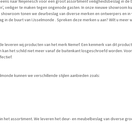
an eens naar Neijenesch voor een groot assortiment veiligheidsbeslag in de 
nen’, veiliger te maken tegen ongenode gasten. In onze nieuwe showroom ku
e showroom tonen we deurbeslag van diverse merken en ontwerpers en in ve
g in de buurt van IJsselmonde . Spreken deze merken u aan? Wilt u meer we
onde leveren wij producten van het merk Nemef. Een kenmerk van dit produc
 kan het schild niet meer vanaf de buitenkant losgeschroefd worden. Voor o
fectief.
elmonde kunnen we verschillende stijlen aanbieden zoals:
ns in het assortiment. We leveren het deur- en meubelbeslag van diverse