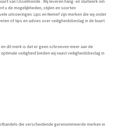
buurt van IJsselmonde . Wij leveren hang- en sluitwerk om
nt u de mogelijkheden, stijlen en soorten
le uitvoeringen. Lips en Nemef zijn merken die wij onder
ten of tips en advies over veiligheidsbeslag in de buurt
t en dit merk is dat er geen schroeven meer aan de
ptimale veiligheid bieden wij naast veiligheidsbeslag in
 groothandels die verscheidende gerenommeerde merken in