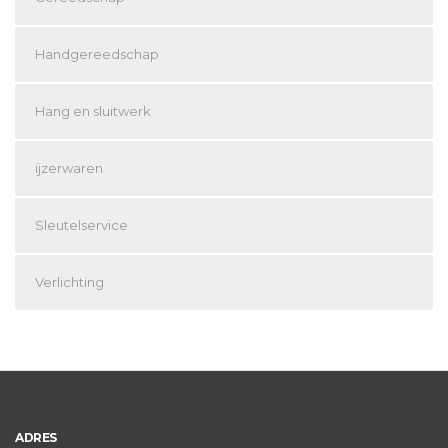
Handgereedschap
Hang en sluitwerk
ijzerwaren
Sleutelservice
Verlichting
ADRES