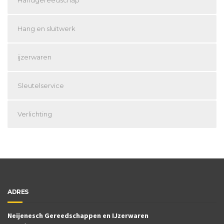
Hang en sluitwerk
ijzerwaren
Sleutelservice
Verlichting
ADRES
Neijenesch Gereedschappen en IJzerwaren