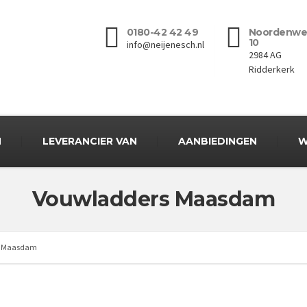
0180-42 42 49
Noordenwe
10
info@neijenesch.nl
2984 AG
Ridderkerk
N
LEVERANCIER VAN
AANBIEDINGEN
W
Vouwladders Maasdam
s Maasdam