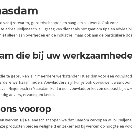
aasdam
ied van ijzerwaren, gereedschappen en hang- en sluitwerk. Ook voor
e adres! Neijenesch is u graag van dienst als het gaat om tips en advies bi
niet alleen aan overheden en de industrie, maar ook aan de particuliere do
dam die bij uw werkzaamhed
 die te gebruiken is in meerdere werkstanden? Kies dan voor een vouwladd
meerdere werkzaamheden. Vouwladders zijn kun je ook opvouwen, waardoor h
nt van Neijenesch in Maasdam kunt u een vouwladder kiezen die past bij u
ndig advies, ervaring en kennis.
j ons voorop
en werken. Bij Neijenesch snappen we dat. Daarom verkopen wij bij Neijenes
ze producten bieden veiligheid en zekerheid bij werken op hoogte en voldoe