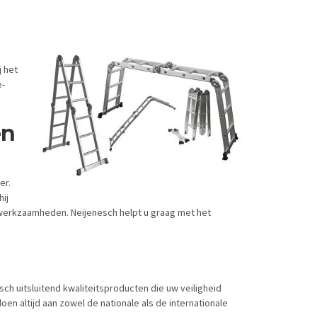
j het
e-
en
er.
ij
w werkzaamheden. Neijenesch helpt u graag met het
ch uitsluitend kwaliteitsproducten die uw veiligheid
n altijd aan zowel de nationale als de internationale