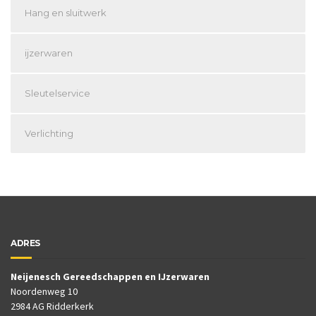
Hang en sluitwerk
ijzerwaren
Sleutelservice
Verlichting
ADRES
Neijenesch Gereedschappen en IJzerwaren
Noordenweg 10
2984 AG Ridderkerk