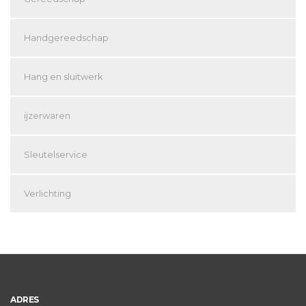
Handgereedschap
Hang en sluitwerk
ijzerwaren
Sleutelservice
Verlichting
ADRES