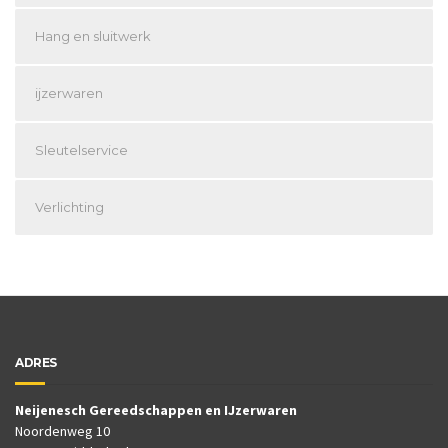
Hang en sluitwerk
ijzerwaren
Sleutelservice
Verlichting
ADRES
Neijenesch Gereedschappen en IJzerwaren
Noordenweg 10