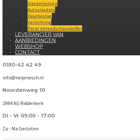
Sleutelservice
Autosleutels
Deurbeslag
Verlichting
Parat gereedschapskoffer
LEVERANCIER VAN
AANBIEDINGEN
WEBSHOP
CONTACT
0180-42 42 49
info@neijenesch.nl
Noordenweg 10
2984 AG Ridderkerk
Di - Vr 09:00 - 17:00
Za - Ma Gesloten