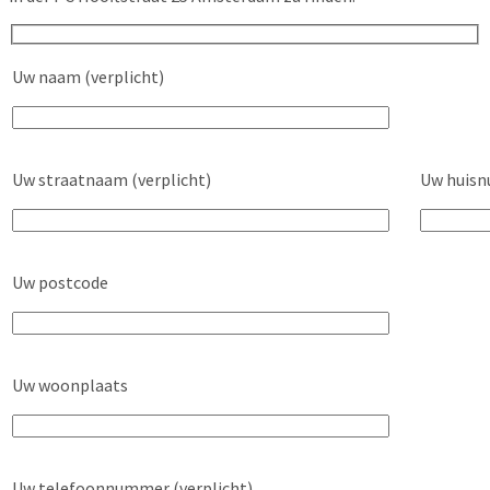
Uw naam (verplicht)
Uw straatnaam (verplicht)
Uw huisn
Uw postcode
Uw woonplaats
Uw telefoonnummer (verplicht)