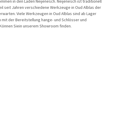
en in den Laden Neijenesch. Neijenesch ist traditionell
 weil seit Jahren verschiedene Werkzeuge in Oud Alblas der
erwarten. Viele Werkzeugen in Oud Alblas sind ab Lager
n mit der Bereitstellung hange- und Schlösser und
te Können Siein unserem Showroom finden.