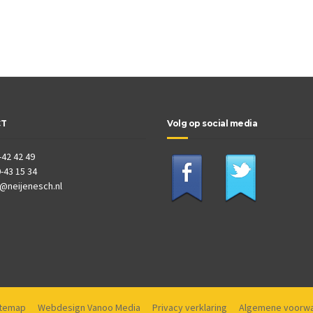
CT
Volg op social media
-42 42 49
-43 15 34
o@neijenesch.nl
itemap
Webdesign Vanoo Media
Privacy verklaring
Algemene voorw