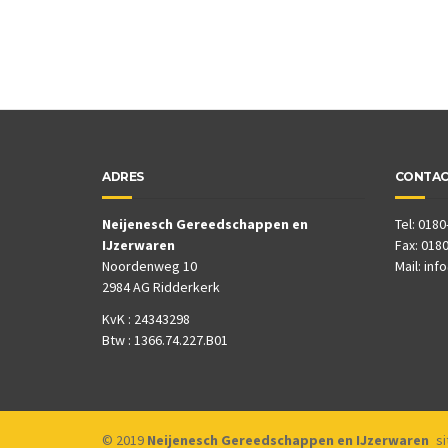
ADRES
CONTA
Neijenesch Gereedschappen en
Tel: 0180
IJzerwaren
Fax: 0180
Noordenweg 10
Mail:
inf
2984 AG Ridderkerk
KvK : 24343298
Btw : 1366.74.227.B01
© 2019
Neijenesch Gereedschappen en IJzerwaren
s