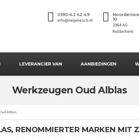
0180-42 42 49
Noordenwe
10
info@neijenesch.nl
2984 AG
Ridderkerk
N
LEVERANCIER VAN
AANBIEDINGEN
W
Werkzeugen Oud Alblas
Oud Alblas
AS, RENOMMIERTER MARKEN MIT 