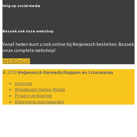
Volg op social media
Bezoek ook onze webshop
Vanaf heden kunt u ook online bij Neijenesch bestellen. Bezoek
onze complete webshop!
WEBSHOP
© 2019
Neijenesch Gereedschappen en IJzerwaren
sitemap
Webdesign Vanoo Media
Privacy verklaring
Algemene voorwaarden