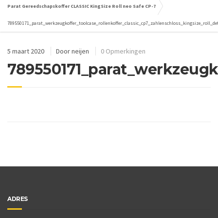
Parat Gereedschapskoffer CLASSIC KingSize Roll neo Safe CP-7
789550171_parat_werkzeugkoffer_toolcase_rollenkoffer_classic_cp7_zahlenschloss_kingsize_roll_det
5 maart 2020
Door
neijen
0 Opmerkingen
789550171_parat_werkzeugkof
ADRES