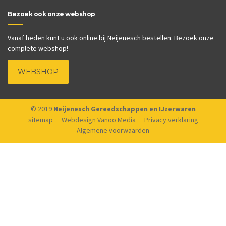
Bezoek ook onze webshop
Vanaf heden kunt u ook online bij Neijenesch bestellen. Bezoek onze
complete webshop!
WEBSHOP
© 2019
Neijenesch Gereedschappen en IJzerwaren
sitemap
Webdesign Vanoo Media
Privacy verklaring
Algemene voorwaarden