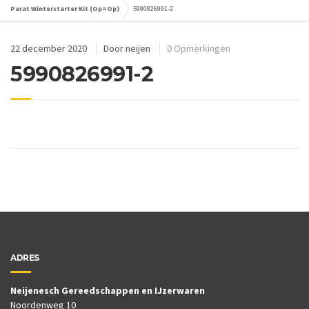
Parat Winterstarter Kit (Op=Op)
5990826991-2
22 december 2020
Door
neijen
0 Opmerkingen
5990826991-2
ADRES
Neijenesch Gereedschappen en IJzerwaren
Noordenweg 10