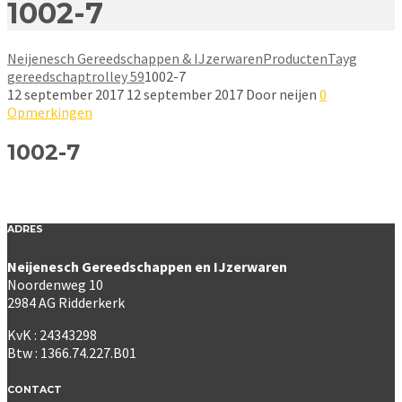
1002-7
Neijenesch Gereedschappen & IJzerwaren
Producten
Tayg
gereedschaptrolley 59
1002-7
12 september 2017
12 september 2017
Door
neijen
0
Opmerkingen
1002-7
ADRES
Neijenesch Gereedschappen en IJzerwaren
Noordenweg 10
2984 AG Ridderkerk
KvK : 24343298
Btw : 1366.74.227.B01
CONTACT