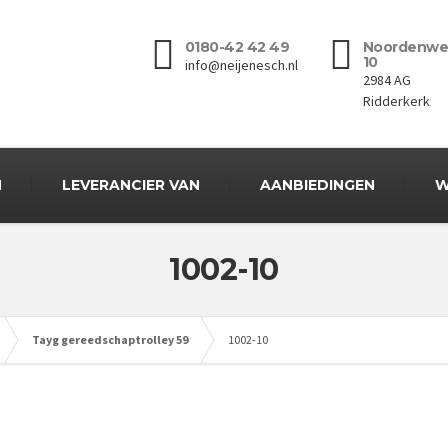
0180-42 42 49
Noordenwe
10
info@neijenesch.nl
2984 AG
Ridderkerk
N
LEVERANCIER VAN
AANBIEDINGEN
W
1002-10
Tayg gereedschaptrolley 59
1002-10