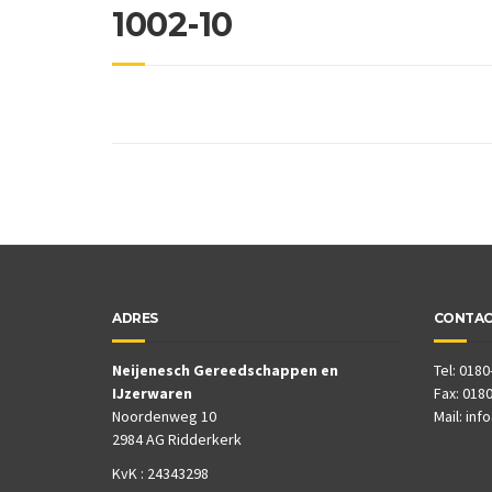
1002-10
ADRES
CONTA
Neijenesch Gereedschappen en
Tel: 0180
IJzerwaren
Fax: 0180
Noordenweg 10
Mail:
inf
2984 AG Ridderkerk
KvK : 24343298