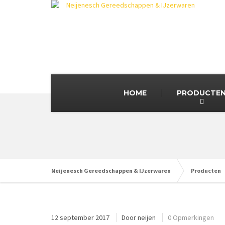
HOME
PRODUCTE
Neijenesch Gereedschappen & IJzerwaren
Producten
12 september 2017
Door
neijen
0 Opmerkingen