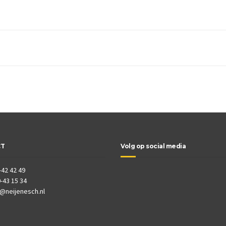
CT
Volg op social media
-42 42 49
-43 15 34
o@neijenesch.nl