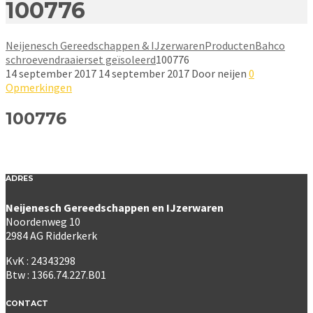
100776
Neijenesch Gereedschappen & IJzerwaren
Producten
Bahco
schroevendraaierset geïsoleerd
100776
14 september 2017
14 september 2017
Door
neijen
0
Opmerkingen
100776
ADRES
Neijenesch Gereedschappen en IJzerwaren
Noordenweg 10
2984 AG Ridderkerk
KvK : 24343298
Btw : 1366.74.227.B01
CONTACT