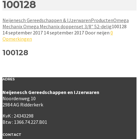
100128
Neijenesch Gereedschappen & IJzerwaren
Producten
Omega
Mechanix Omega Mechanix doppenset 3/8″ 52-delig
100128
14 september 2017
14 september 2017
Door
neijen
0
Opmerkingen
100128
ADRES
Neijenesch Gereedschappen en IJzerwaren
Noordenweg 10
2984 AG Ridderkerk
KvK : 24343298
Btw : 1366.74.227.B01
CONTACT