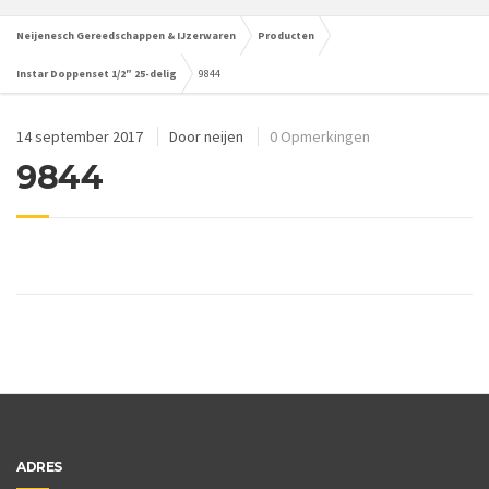
Neijenesch Gereedschappen & IJzerwaren
Producten
Instar Doppenset 1/2″ 25-delig
9844
14 september 2017
Door
neijen
0 Opmerkingen
9844
ADRES