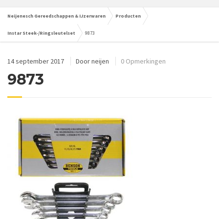
Neijenesch Gereedschappen & IJzerwaren
Producten
Instar Steek-/Ringsleutelset
9873
14 september 2017
Door
neijen
0 Opmerkingen
9873