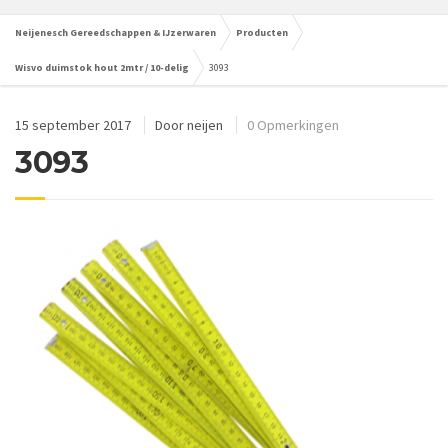
Neijenesch Gereedschappen & IJzerwaren
Producten
Wisvo duimstok hout 2mtr / 10-delig
3093
15 september 2017
Door
neijen
0 Opmerkingen
3093