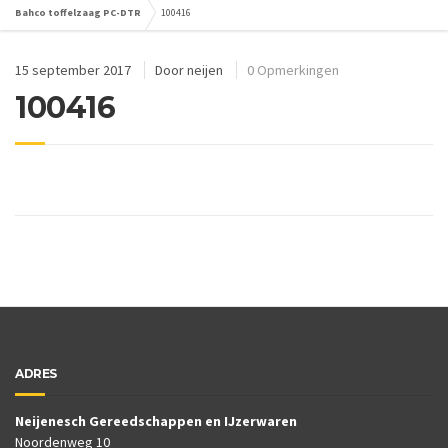
Bahco toffelzaag PC-DTR
100416
15 september 2017
Door
neijen
0 Opmerkingen
100416
ADRES
Neijenesch Gereedschappen en IJzerwaren
Noordenweg 10