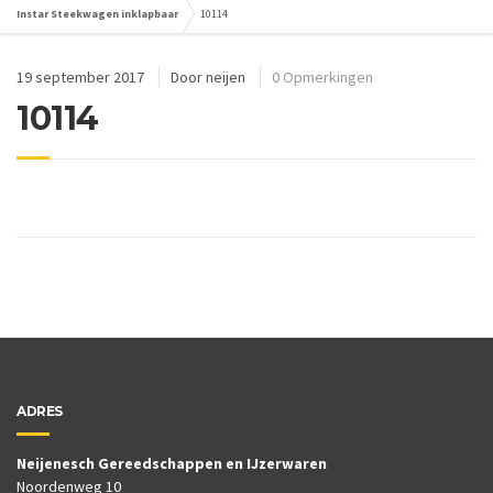
Instar Steekwagen inklapbaar
10114
19 september 2017
Door
neijen
0 Opmerkingen
10114
ADRES
Neijenesch Gereedschappen en IJzerwaren
Noordenweg 10