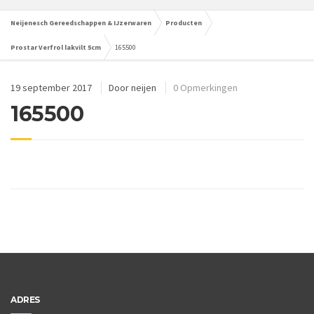
Neijenesch Gereedschappen & IJzerwaren
Producten
Prostar Verfrol lakvilt 5cm
165500
19 september 2017
Door
neijen
0 Opmerkingen
165500
ADRES