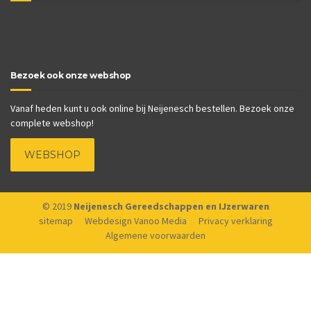
Bezoek ook onze webshop
Vanaf heden kunt u ook online bij Neijenesch bestellen. Bezoek onze
complete webshop!
WEBSHOP
© 2019
Neijenesch Gereedschappen en IJzerwaren
sitemap
Webdesign Vanoo Media
Privacy verklaring
Algemene voorwaarden