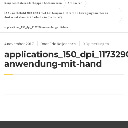
Neijenesch Gereedschappen & IJzerwaren
Producten
LED – nachtlicht NLB 02 BS met batterij met infrarood bewegingsmelder en
drukschakelaar 2 LED 6 lm 3x AA (inclusief)
applications_150_dpi_1173290-anwendung-mit-hand
4 november 2017
Door
Eric Neijenesch
0 Opmerkingen
applications_150_dpi_117329
anwendung-mit-hand