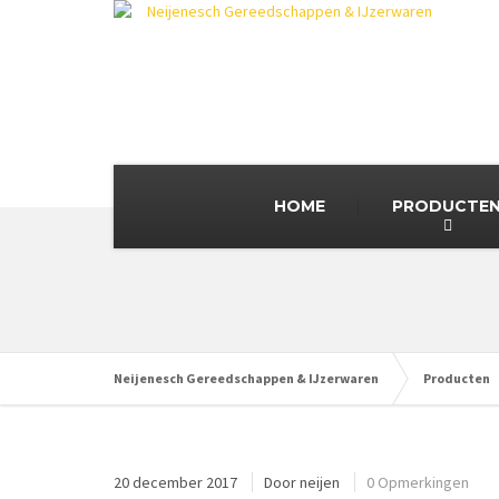
HOME
PRODUCTE
Neijenesch Gereedschappen & IJzerwaren
Producten
20 december 2017
Door
neijen
0 Opmerkingen