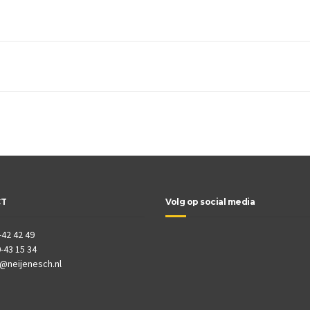
CT
Volg op social media
-42 42 49
-43 15 34
o@neijenesch.nl