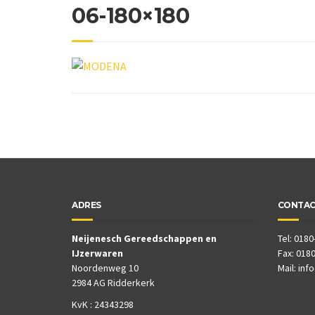
06-180×180
ADRES
CONTA
Neijenesch Gereedschappen en
Tel: 0180
IJzerwaren
Fax: 0180
Noordenweg 10
Mail:
inf
2984 AG Ridderkerk
KvK : 24343298