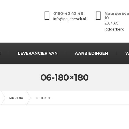
0180-42 42 49
Noordenwe
10
info@neijenesch.nl
2984 AG
Ridderkerk
N
LEVERANCIER VAN
AANBIEDINGEN
W
06-180×180
MODENA
06-180×180