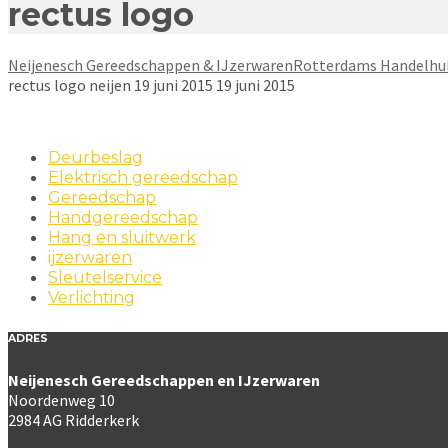
rectus logo
Neijenesch Gereedschappen & IJzerwaren
Rotterdams Handelhu
rectus logo
neijen
19 juni 2015
19 juni 2015
Deurbeslag
Elektrisch gereedschap
Gereedschap
Handgereedschap
Hang en sluitwerk
ijzerwaren
Sleutelservice
Verlichting
ADRES
Neijenesch Gereedschappen en IJzerwaren
Noordenweg 10
2984 AG Ridderkerk