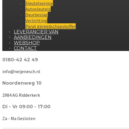
Sleutelservice
Autosleutels
Deurbeslag
Verlichting
Parat gereedschapskoffer
LEVERANCIER VAN
AANBIEDINGEN
WEBSHOP
CONTACT
0180-42 42 49
info@neijenesch.nl
Noordenweg 10
2984 AG Ridderkerk
Di - Vr 09:00 - 17:00
Za - Ma Gesloten